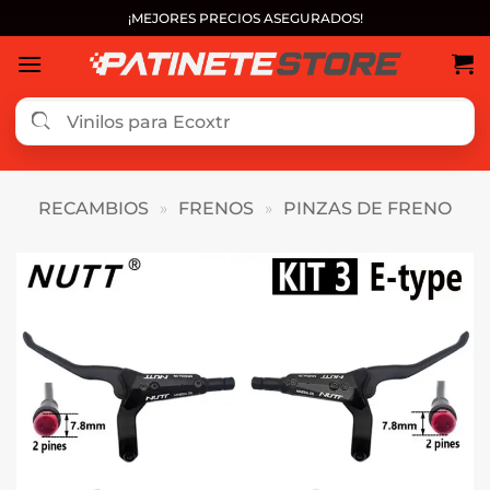
Saltar
¡MEJORES PRECIOS ASEGURADOS!
al
contenido
RECAMBIOS
»
FRENOS
»
PINZAS DE FRENO