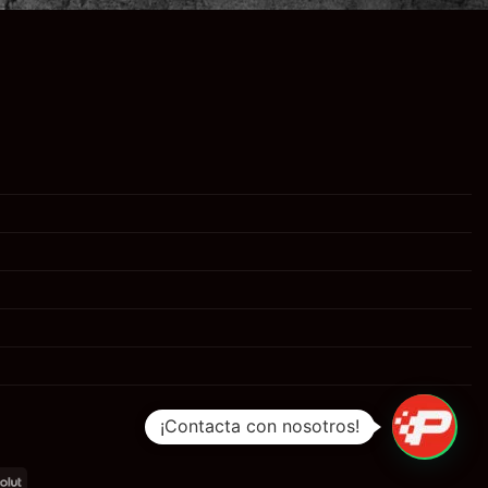
¡Contacta con nosotros!
al
Revolut