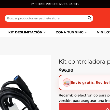
¡MEJORES PRECIOS ASEGURADOS!
Buscar
por:
KIT DESLIMITACIÓN
ZONA TUNNING
VINILO
Kit controladora 
€
96,90
Envío gratis.
Recíbel
Recambio electrónico para p
versión para asegurar una in
A