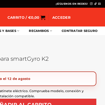
¡SÍGUENOS EN REDES!
CARRITO /
€
0,00
ACCEDER
S Y BASES
RECAMBIOS
CONTRATAR SEGURO
para smartGyro K2
o el 12 de agosto
atinete eléctrico. Comprueba modelo, conexión y
stalación compatible.
ÑADIR AL CARRITO