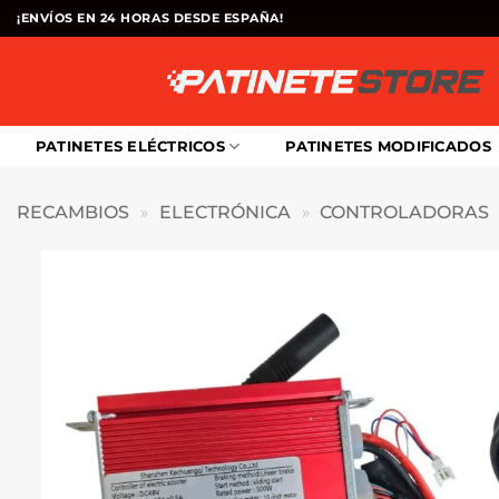
Saltar
¡ENVÍOS EN 24 HORAS DESDE ESPAÑA!
al
contenido
PATINETES ELÉCTRICOS
PATINETES MODIFICADOS
RECAMBIOS
»
ELECTRÓNICA
»
CONTROLADORAS