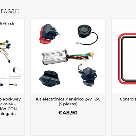
resar:
ro Rockway
Kit electrónica genérico 24V 12A
Control
ockway –
(5 piezas)
ción CON
€
48,90
mologada