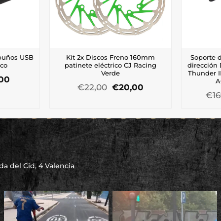
puños USB
Kit 2x Discos Freno 160mm
Soporte 
ico
patinete eléctrico CJ Racing
dirección
Verde
Thunder I
El
,00
A
El
El
io
precio
€
22,00
€
20,00
precio
precio
€
1
inal
actual
original
actual
es:
era:
es:
00.
€16,00.
€22,00.
€20,00.
a del Cid, 4 Valencia