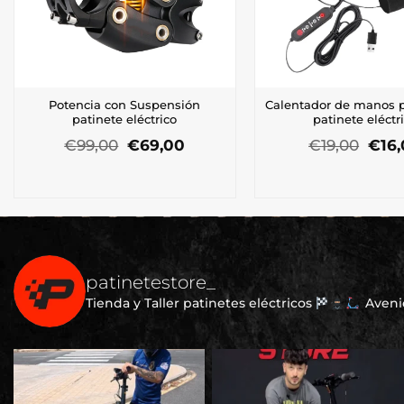
Potencia con Suspensión
Calentador de manos 
patinete eléctrico
patinete eléctr
El
El
El
€
99,00
€
69,00
€
19,00
€
16
precio
precio
prec
original
actual
orig
era:
es:
era:
€99,00.
€69,00.
€19,
patinetestore_
Tienda y Taller patinetes eléctricos
Avenid