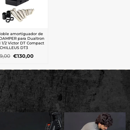
doble amortiguador de
 DAMPER para Dualtron
I 1/2 Victor DT Compact
CHILLEUS DT3
El
El
69,00
€
130,00
precio
precio
original
actual
era:
es:
€169,00.
€130,00.