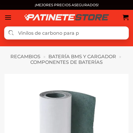
Saltar
¡MEJORES PRECIOS ASEGURADOS!
al
contenido
RECAMBIOS
»
BATERÍA BMS Y CARGADOR
»
COMPONENTES DE BATERÍAS