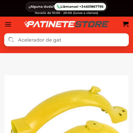
Saltar
¿Alguna duda?
Llámanos! +34601867795
al
Horario de 10:00 - 20:00 (lunes a viernes)
contenido