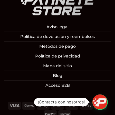
Aviso legal
Política de devolución y reembolsos
Métodos de pago
Política de privacidad
Mapa del sitio
Blog
Acceso B2B
¡Contacta con nosotros!
Visa
Klarna
Apple
Cash
Cash
Google
Mast
Pay
On
on
Pay
PayPal
Revolut