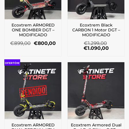
Ecoxtrem ARMORED
Ecoxtrem Black
ONE BOMBER DGT –
CARBON 1 Motor DGT –
MODIFICADO
MODIFICADO
El
El
€
899,00
€
800,00
€
1.299,00
precio
precio
El
El
€
1.090,00
original
actual
precio
precio
era:
es:
original
actual
€899,00.
€800,00.
era:
es:
OFERTÓN!
€1.299,00.
€1.090,0
Ecoxtrem ARMORED
Ecoxtrem Armored Dual