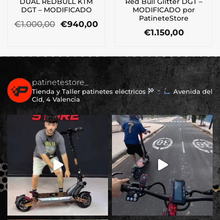
DUAL REDBULL KTM
Red Bull Glitter DGT –
DGT – MODIFICADO
MODIFICADO por
PatineteStore
El
El
€
1.000,00
€
940,00
precio
precio
€
1.150,00
original
actual
era:
es:
€1.000,00.
€940,00.
patinetestore_
Tienda y Taller patinetes eléctricos
Avenida del
Cid, 4 Valencia