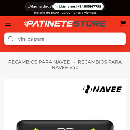
Saltar
¿Alguna duda?
Llámanos! +34601867795
al
Horario de 10:00 - 20:00 (lunes a viernes)
contenido
RECAMBIOS PARA NAVEE
»
RECAMBIOS PARA
NAVEE V40