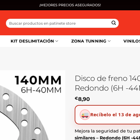
¡MEJORES PRECIOS ASEGURADOS!
Buscar
por:
KIT DESLIMITACIÓN
ZONA TUNNING
VINILO
Disco de freno 1
Redondo (6H -4
€
8,90
Recíbelo el 13 de ag
Mejora la seguridad de tu pa
similares – Redondo (6H -4