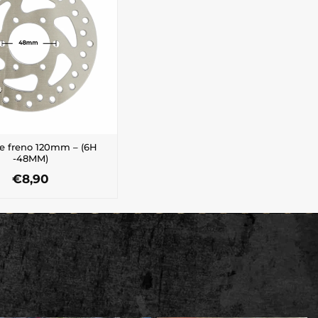
e freno 120mm – (6H
-48MM)
€
8,90