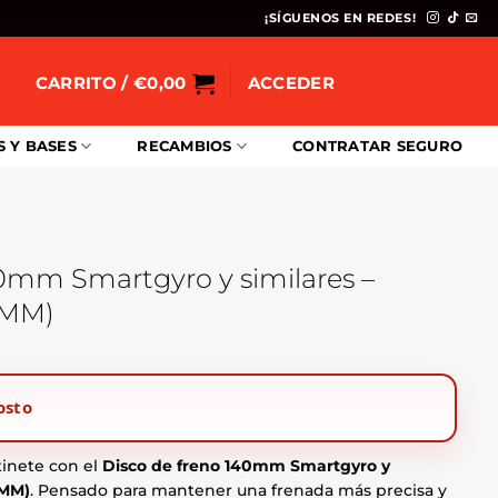
¡SÍGUENOS EN REDES!
CARRITO /
€
0,00
ACCEDER
S Y BASES
RECAMBIOS
CONTRATAR SEGURO
40mm Smartgyro y similares –
4MM)
osto
tinete con el
Disco de freno 140mm Smartgyro y
4MM)
. Pensado para mantener una frenada más precisa y