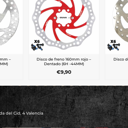
60mm –
Disco de freno 160mm rojo –
Disco d
4MM)
Dentado (6H -44MM)
€
9,90
a del Cid, 4 Valencia