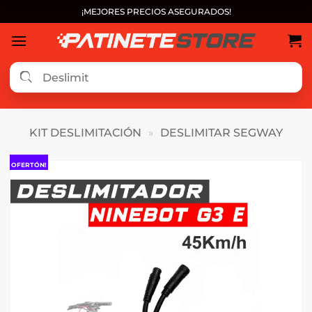
Saltar
¡MEJORES PRECIOS ASEGURADOS!
al
contenido
KIT DESLIMITACIÓN
»
DESLIMITAR SEGWAY
OFERTÓN!