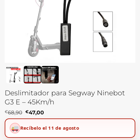
Deslimitador para Segway Ninebot
G3 E – 45Km/h
El
El
€
68,90
€
47,00
precio
precio
original
actual
Recíbelo el 11 de agosto
era:
es:
€68,90.
€47,00.