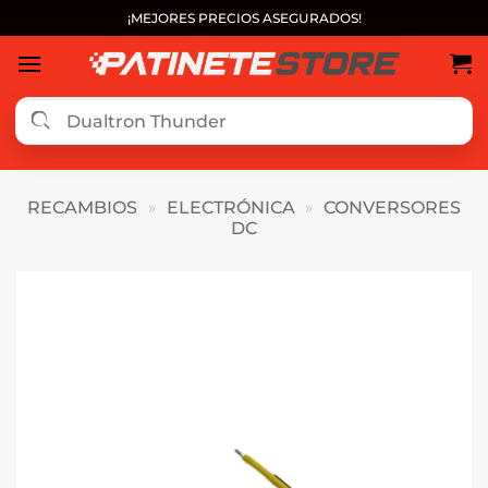
Saltar
¡MEJORES PRECIOS ASEGURADOS!
al
contenido
RECAMBIOS
»
ELECTRÓNICA
»
CONVERSORES
DC