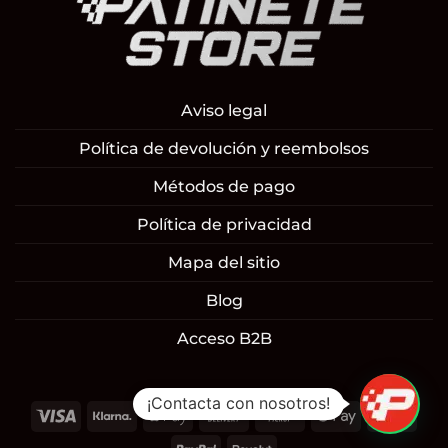
Aviso legal
Política de devolución y reembolsos
Métodos de pago
Política de privacidad
Mapa del sitio
Blog
Acceso B2B
¡Contacta con nosotros!
Visa
Klarna
Apple
Cash
Cash
Google
Mast
Pay
On
on
Pay