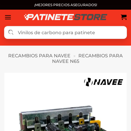
Saltar
¡MEJORES PRECIOS ASEGURADOS!
al
contenido
RECAMBIOS PARA NAVEE
»
RECAMBIOS PARA
NAVEE N65