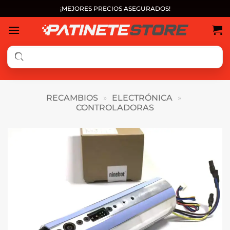
Saltar
¡MEJORES PRECIOS ASEGURADOS!
al
contenido
RECAMBIOS
»
ELECTRÓNICA
»
CONTROLADORAS