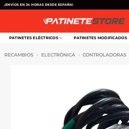
Saltar
¡ENVÍOS EN 24 HORAS DESDE ESPAÑA!
al
contenido
PATINETES ELÉCTRICOS
PATINETES MODIFICADOS
RECAMBIOS
»
ELECTRÓNICA
»
CONTROLADORAS