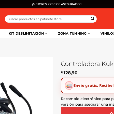
¡MEJORES PRECIOS ASEGURADOS!
Buscar
por:
KIT DESLIMITACIÓN
ZONA TUNNING
VINILO
Controladora Kuki
€
128,90
Envío gratis.
Recíbel
Recambio electrónico para p
versión para asegurar una in
A