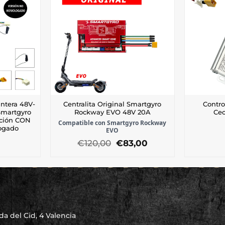
ntera 48V-
Centralita Original Smartgyro
Contro
Smartgyro
Rockway EVO 48V 20A
Ce
ación CON
Compatible con Smartgyro Rockway
ogado
EVO
El
El
€
120,00
€
83,00
precio
precio
original
actual
era:
es:
€120,00.
€83,00.
a del Cid, 4 Valencia