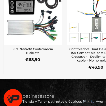
Kits 36V/48V Controladora
Controladora Dual Dela
Bicicleta
15A Compatible para 
Crossover – Deslimit
€
68,90
cable – No homol
€
43,90
patinetestore_
Tienda y Taller patinetes eléctricos
Avenid