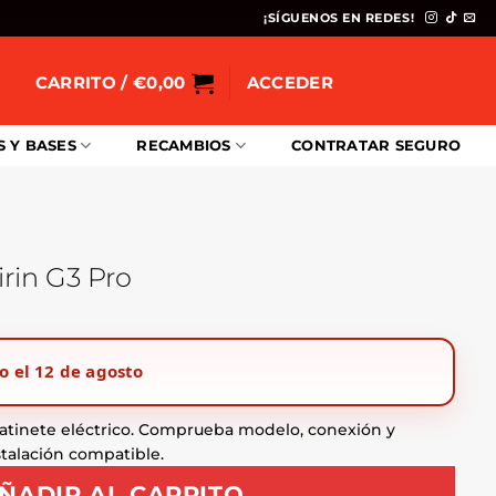
¡SÍGUENOS EN REDES!
CARRITO /
€
0,00
ACCEDER
S Y BASES
RECAMBIOS
CONTRATAR SEGURO
rin G3 Pro
o el 12 de agosto
atinete eléctrico. Comprueba modelo, conexión y
stalación compatible.
ÑADIR AL CARRITO