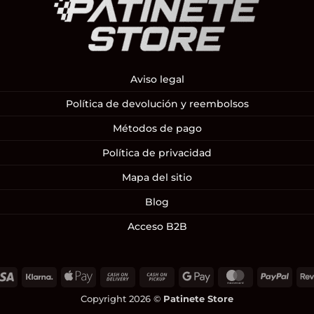
Aviso legal
Política de devolución y reembolsos
Métodos de pago
Política de privacidad
Mapa del sitio
Blog
Acceso B2B
Visa
Klarna
Apple
Cash
Cash
Google
MasterCard
PayP
Pay
On
on
Pay
Copyright 2026 ©
Patinete Store
Delivery
Pickup