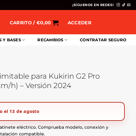
¡SÍGUENOS EN REDES!
CARRITO /
€
0,00
ACCEDER
S Y BASES
RECAMBIOS
CONTRATAR SEGURO
imitable para Kukirin G2 Pro
/h) – Versión 2024
o el 13 de agosto
atinete eléctrico. Comprueba modelo, conexión y
stalación compatible.