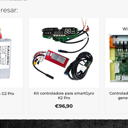
resar:
Kit controladora para smartGyro
Controlad
n G2 Pro
K2 Pro
gene
€
96,90