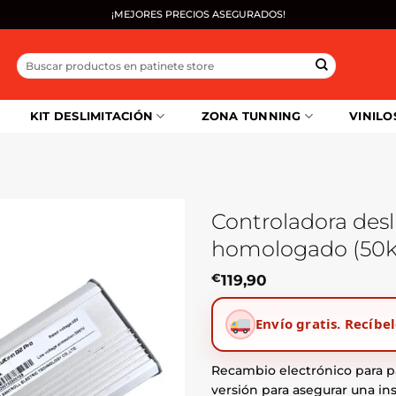
¡MEJORES PRECIOS ASEGURADOS!
Buscar
por:
KIT DESLIMITACIÓN
ZONA TUNNING
VINILO
Controladora desl
homologado (50km
€
119,90
Envío gratis.
Recíbel
Recambio electrónico para p
versión para asegurar una in