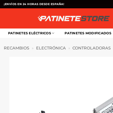
Saltar
¡ENVÍOS EN 24 HORAS DESDE ESPAÑA!
al
contenido
PATINETES ELÉCTRICOS
PATINETES MODIFICADOS
RECAMBIOS
»
ELECTRÓNICA
»
CONTROLADORAS