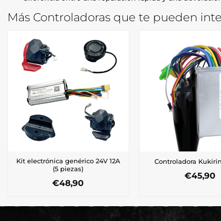
Más Controladoras que te pueden inte
Kit electrónica genérico 24V 12A
Controladora Kukiri
(5 piezas)
€
45,90
€
48,90