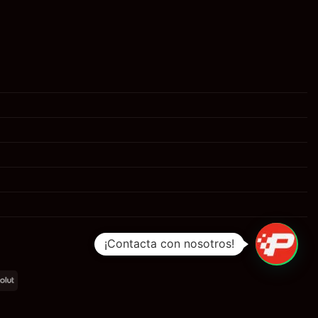
¡Contacta con nosotros!
al
Revolut