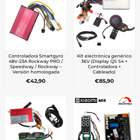
Controladora Smartgyro
Kit electrónica genérico
48V-23A Rockway PRO /
36V (Display QS S4 +
Speedway / Rockway –
Controladora +
Versión homologada
Cableado)
€
42,90
€
85,90