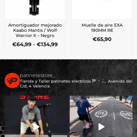
Amortiguador mejorado
Muelle de aire EXA
Kaabo Mantis / Wolf
190MM RE
Warrior X – Negro
€
65,90
Rango
€
64,99
-
€
134,99
de
Este
precios:
producto
desde
tiene
€64,99
múltiples
hasta
€134,99
patinetestore_
variantes.
Tienda y Taller patinetes eléctricos
Avenida del
Las
Cid, 4 Valencia
opciones
se
pueden
elegir
en
la
página
de