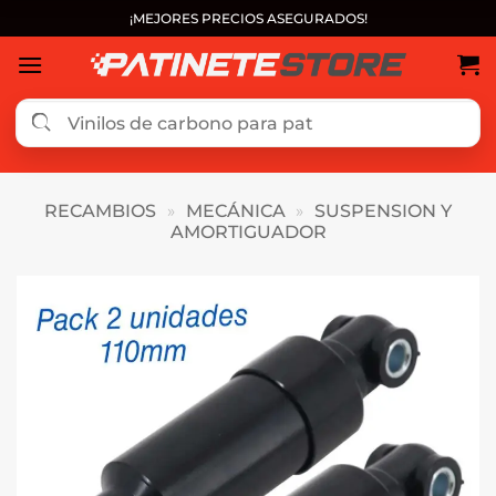
Saltar
¡MEJORES PRECIOS ASEGURADOS!
al
contenido
RECAMBIOS
»
MECÁNICA
»
SUSPENSION Y
AMORTIGUADOR