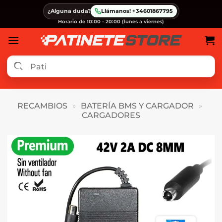
Saltar
¿Alguna duda?
Llámanos! +34601867795
al
Horario de 10:00 - 20:00 (lunes a viernes)
contenido
RECAMBIOS
»
BATERÍA BMS Y CARGADOR
»
CARGADORES