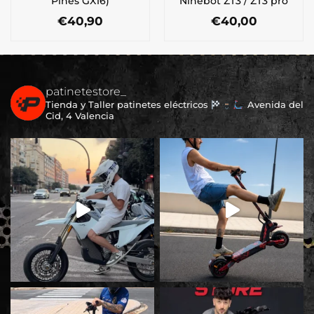
Pines GX16)
Ninebot ZT3 / ZT3 pro
€
40,90
€
40,00
patinetestore_
Tienda y Taller patinetes eléctricos
Avenida del
Cid, 4 Valencia