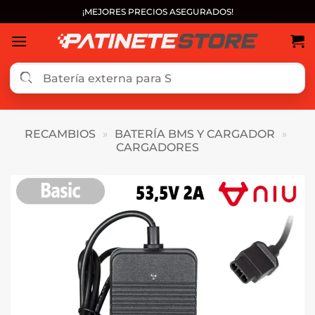
Saltar
¡MEJORES PRECIOS ASEGURADOS!
al
contenido
RECAMBIOS
»
BATERÍA BMS Y CARGADOR
»
CARGADORES