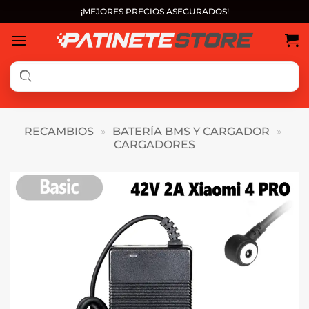
Saltar
¡MEJORES PRECIOS ASEGURADOS!
al
contenido
RECAMBIOS
»
BATERÍA BMS Y CARGADOR
»
CARGADORES