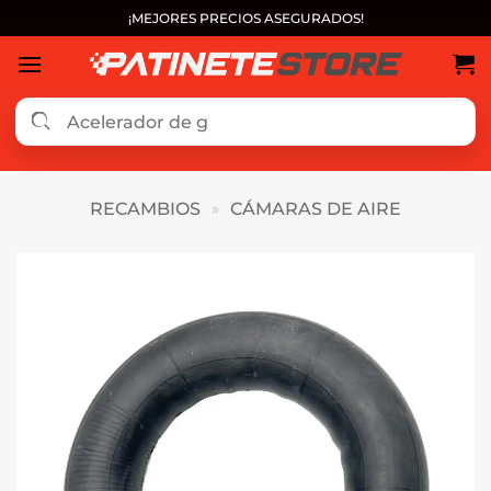
Saltar
¡MEJORES PRECIOS ASEGURADOS!
al
contenido
RECAMBIOS
»
CÁMARAS DE AIRE