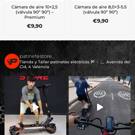
Cámara de aire 10×2,5
Cámara de aire 8,0×3-5.5
(válvula 90º 90º) –
(válvula 90º 90º)
Premium
€
9,90
€
9,90
patinetestore_
Tienda y Taller patinetes eléctricos
Avenida del
Cid, 4 Valencia