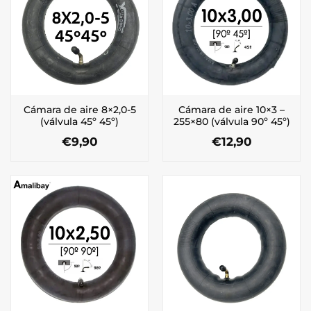
Cámara de aire 8×2,0-5
Cámara de aire 10×3 –
(válvula 45º 45º)
255×80 (válvula 90º 45º)
€
9,90
€
12,90