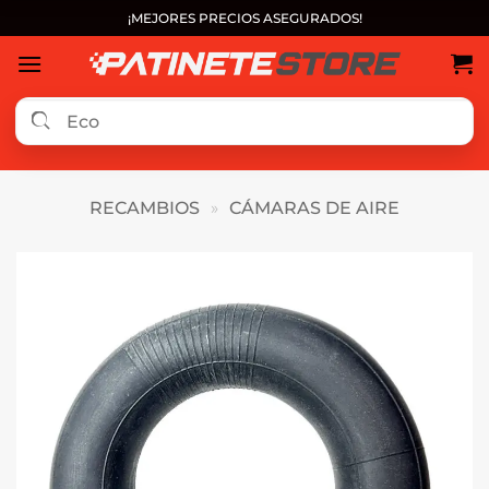
Saltar
¡MEJORES PRECIOS ASEGURADOS!
al
contenido
RECAMBIOS
»
CÁMARAS DE AIRE