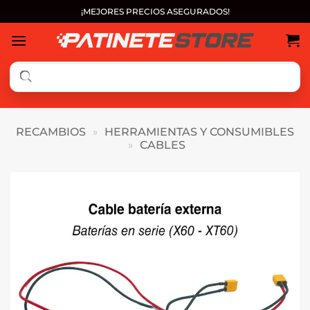
Saltar
¡MEJORES PRECIOS ASEGURADOS!
al
contenido
RECAMBIOS
»
HERRAMIENTAS Y CONSUMIBLES
»
CABLES