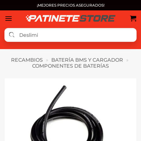
Saltar
¡MEJORES PRECIOS ASEGURADOS!
al
contenido
RECAMBIOS
»
BATERÍA BMS Y CARGADOR
»
COMPONENTES DE BATERÍAS