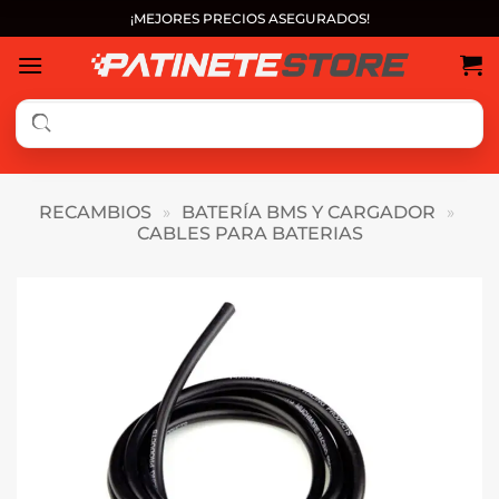
Saltar
¡MEJORES PRECIOS ASEGURADOS!
al
contenido
RECAMBIOS
»
BATERÍA BMS Y CARGADOR
»
CABLES PARA BATERIAS