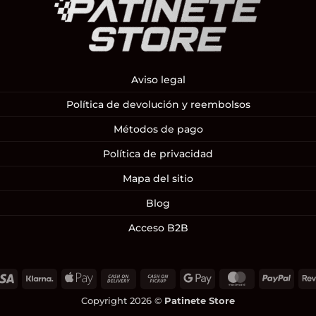
Aviso legal
Política de devolución y reembolsos
Métodos de pago
Política de privacidad
Mapa del sitio
Blog
Acceso B2B
Visa
Klarna
Apple
Cash
Cash
Google
MasterCard
PayP
Pay
On
on
Pay
Copyright 2026 ©
Patinete Store
Delivery
Pickup