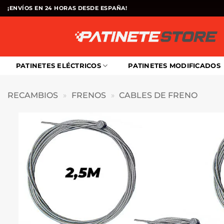
Saltar
¡ENVÍOS EN 24 HORAS DESDE ESPAÑA!
al
contenido
PATINETES ELÉCTRICOS
PATINETES MODIFICADOS
RECAMBIOS
»
FRENOS
»
CABLES DE FRENO