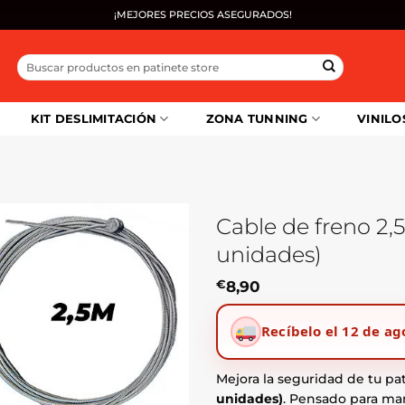
¡MEJORES PRECIOS ASEGURADOS!
Buscar
por:
KIT DESLIMITACIÓN
ZONA TUNNING
VINILO
Cable de freno 2,
unidades)
€
8,90
Recíbelo el 12 de ag
Mejora la seguridad de tu pa
unidades)
. Pensado para man