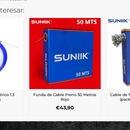
teresar:
rico 1.3
Funda de Cable Freno 50 Metros
Cable de 
)
Rojo
(pac
€
43,90