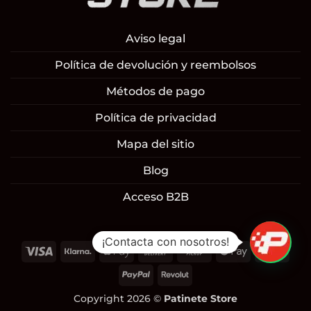
Aviso legal
Política de devolución y reembolsos
Métodos de pago
Política de privacidad
Mapa del sitio
Blog
Acceso B2B
¡Contacta con nosotros!
Visa
Klarna
Apple
Cash
Cash
Google
Mast
Pay
On
on
Pay
PayPal
Revolut
Delivery
Pickup
Copyright 2026 ©
Patinete Store