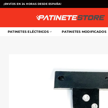
Saltar
¡ENVÍOS EN 24 HORAS DESDE ESPAÑA!
al
contenido
PATINETES ELÉCTRICOS
PATINETES MODIFICADOS