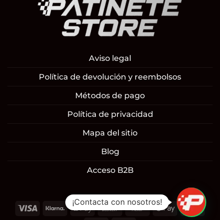
Aviso legal
Política de devolución y reembolsos
Métodos de pago
Política de privacidad
Mapa del sitio
Blog
Acceso B2B
¡Contacta con nosotros!
Visa
Klarna
Apple
Cash
Cash
Google
Mast
Pay
On
on
Pay