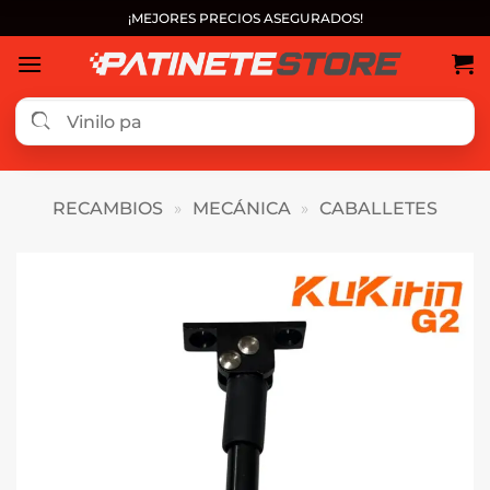
Saltar
¡MEJORES PRECIOS ASEGURADOS!
al
contenido
RECAMBIOS
»
MECÁNICA
»
CABALLETES