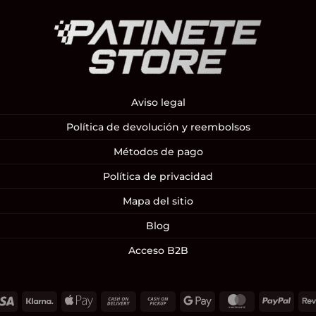
Aviso legal
Política de devolución y reembolsos
Métodos de pago
Política de privacidad
Mapa del sitio
Blog
Acceso B2B
Visa
Klarna
Apple
Cash
Cash
Google
MasterCard
PayP
Pay
On
on
Pay