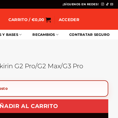
¡SÍGUENOS EN REDES!
CARRITO /
€
0,00
ACCEDER
S Y BASES
RECAMBIOS
CONTRATAR SEGURO
kirin G2 Pro/G2 Max/G3 Pro
osto
ÑADIR AL CARRITO