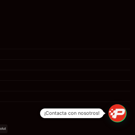
¡Contacta con nosotros!
al
Revolut