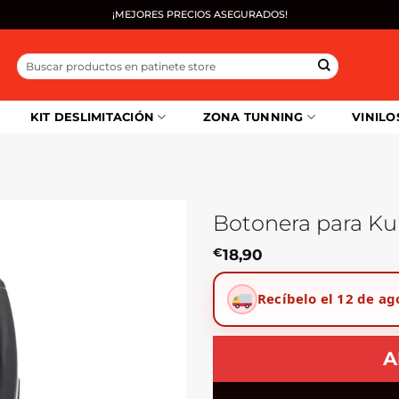
¡MEJORES PRECIOS ASEGURADOS!
Buscar
por:
KIT DESLIMITACIÓN
ZONA TUNNING
VINILO
Botonera para Ku
€
18,90
Recíbelo el 12 de ag
A