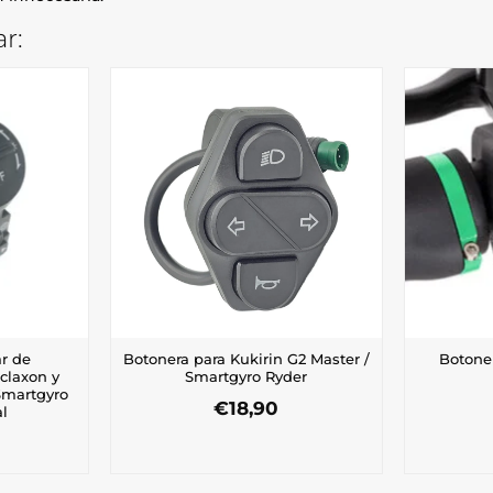
r:
r de
Botonera para Kukirin G2 Master /
Botone
 claxon y
Smartgyro Ryder
Smartgyro
€
18,90
al