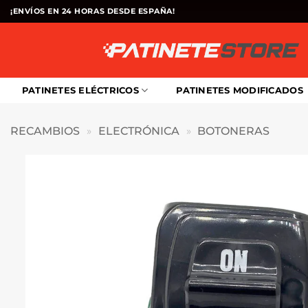
Saltar
¡ENVÍOS EN 24 HORAS DESDE ESPAÑA!
al
contenido
PATINETES ELÉCTRICOS
PATINETES MODIFICADOS
RECAMBIOS
»
ELECTRÓNICA
»
BOTONERAS