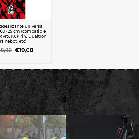
ideslizante universal
60×25 cm (compatible
yro, Kukirin, Dualtron,
Ninebot, etc)
El
El
28,90
€
19,00
precio
precio
original
actual
era:
es:
€28,90.
€19,00.