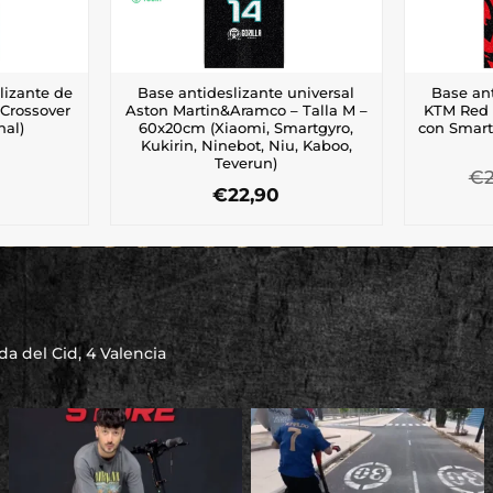
lizante de
Base antideslizante universal
Base ant
Crossover
Aston Martin&Aramco – Talla M –
KTM Red 
nal)
60x20cm (Xiaomi, Smartgyro,
con Smartg
Kukirin, Ninebot, Niu, Kaboo,
Teverun)
€
€
22,90
a del Cid, 4 Valencia