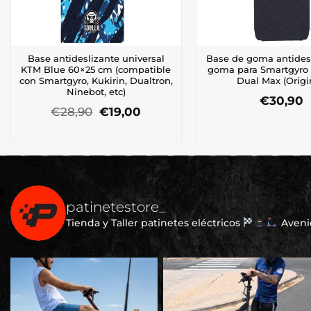
Base antideslizante universal
Base de goma antides
KTM Blue 60×25 cm (compatible
goma para Smartgyro 
con Smartgyro, Kukirin, Dualtron,
Dual Max (Origi
Ninebot, etc)
€
30,90
El
El
€
28,90
€
19,00
precio
precio
original
actual
era:
es:
€28,90.
€19,00.
patinetestore_
Tienda y Taller patinetes eléctricos
Avenid