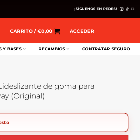
¡SÍGUENOS EN REDES!
CARRITO /
€
0,00
ACCEDER
S Y BASES
RECAMBIOS
CONTRATAR SEGURO
ideslizante de goma para
y (Original)
osto