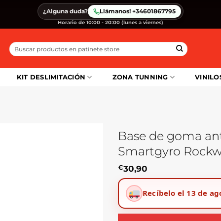
¿Alguna duda?
Llámanos! +34601867795
Horario de 10:00 - 20:00 (lunes a viernes)
Buscar
por:
KIT DESLIMITACIÓN
ZONA TUNNING
VINILO
Base de goma ant
Smartgyro Rockwa
€
30,90
Recíbelo el 13 de ag