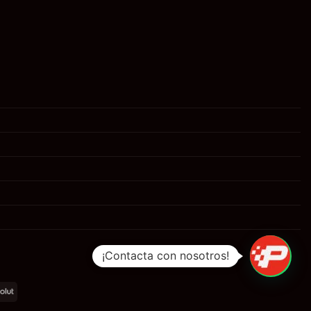
¡Contacta con nosotros!
al
Revolut