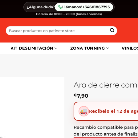
¿Alguna duda?
Llámanos! +34601867795
Horario de 10:00 - 20:00 (lunes a viernes)
Buscar
por:
KIT DESLIMITACIÓN
ZONA TUNNING
VINILO
Aro de cierre co
€
7,90
Recíbelo el 12 de ag
Recambio compatible para pa
del producto antes de finaliz