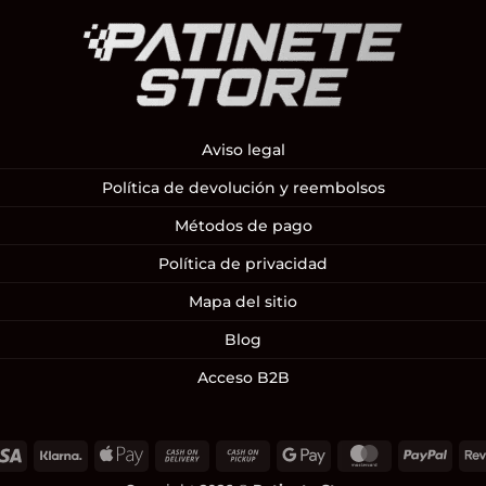
Aviso legal
Política de devolución y reembolsos
Métodos de pago
Política de privacidad
Mapa del sitio
Blog
Acceso B2B
Visa
Klarna
Apple
Cash
Cash
Google
MasterCard
PayP
Pay
On
on
Pay