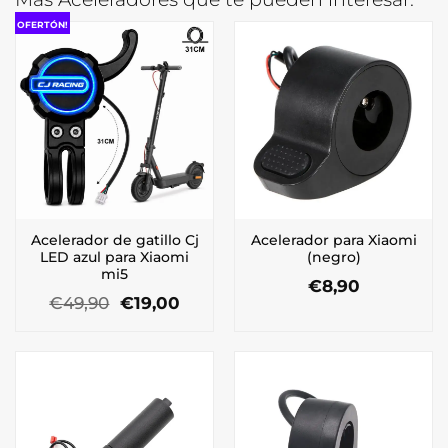
OFERTÓN!
Acelerador de gatillo Cj
Acelerador para Xiaomi
LED azul para Xiaomi
(negro)
mi5
€
8,90
El
El
€
49,90
€
19,00
precio
precio
original
actual
era:
es:
€49,90.
€19,00.