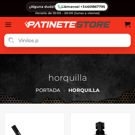
Saltar
¿Alguna duda?
Llámanos! +34601867795
al
Horario de 10:00 - 20:00 (lunes a viernes)
contenido
horquilla
PORTADA
»
HORQUILLA