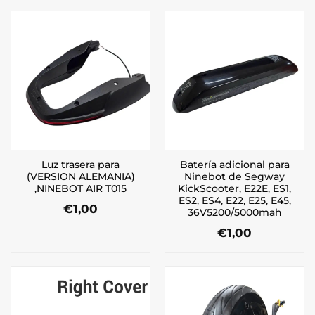
Luz trasera para
Batería adicional para
(VERSION ALEMANIA)
Ninebot de Segway
,NINEBOT AIR T015
KickScooter, E22E, ES1,
ES2, ES4, E22, E25, E45,
€
1,00
36V5200/5000mah
€
1,00