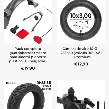
Pack completo
Cámara de aire 10×3 –
guardabarros trasero
255×80 (válvula 90º 90º)
para Xiaomi (Soporte
– Premium
plástico 8,5 pulgadas)
€
12,90
€
17,90