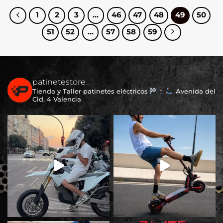
1
2
3
…
46
47
48
49
50
51
52
…
57
58
59
patinetestore_
Tienda y Taller patinetes eléctricos
Avenida del
Cid, 4 Valencia