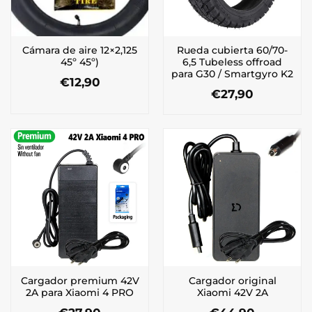
Cámara de aire 12×2,125
Rueda cubierta 60/70-
45º 45º)
6,5 Tubeless offroad
para G30 / Smartgyro K2
€
12,90
€
27,90
Cargador premium 42V
Cargador original
2A para Xiaomi 4 PRO
Xiaomi 42V 2A