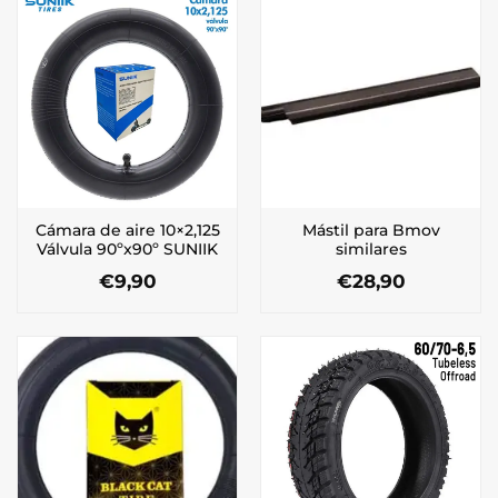
Cámara de aire 10×2,125
Mástil para Bmov
Válvula 90ºx90º SUNIIK
similares
€
9,90
€
28,90