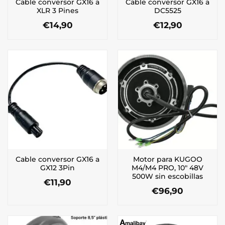
Cable conversor GX16 a
Cable conversor GX16 a
XLR 3 Pines
DC5525
€
14,90
€
12,90
Cable conversor GX16 a
Motor para KUGOO
GX12 3Pin
M4/M4 PRO, 10″ 48V
500W sin escobillas
€
11,90
€
96,90