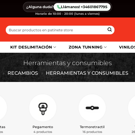
¿Alguna duda?
Llámanos! +34601867795
Horario de 10:00 - 20:00 (lunes a viernes)
Buscar
por:
KIT DESLIMITACIÓN
ZONA TUNNING
VINILO
Herramientas y consumibles
»
RECAMBIOS
»
HERRAMIENTAS Y CONSUMIBLES
»
tas
Pegamento
Termoretractil
os
4 productos
16 productos
2