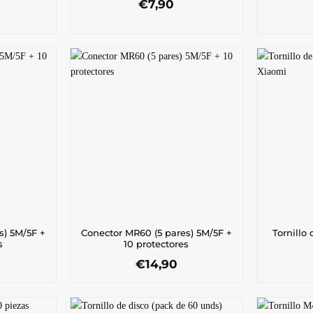
€
7,90
s) 5M/5F +
Conector MR60 (5 pares) 5M/5F +
Tornillo
s
10 protectores
€
14,90