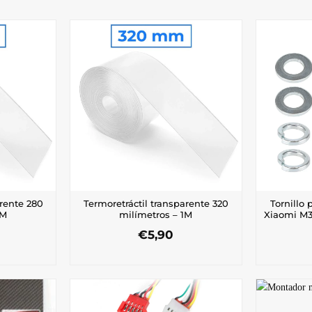
arente 280
Termoretráctil transparente 320
Tornillo 
1M
milímetros – 1M
Xiaomi M3
€
5,90