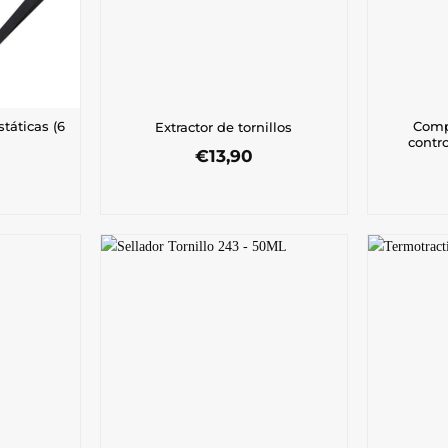
táticas (6
Comp
Extractor de tornillos
contr
€
13,90