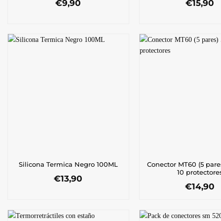
€
9,90
€
15,90
Conector MT60 (5 pare
Silicona Termica Negro 100ML
10 protectore
€
13,90
€
14,90