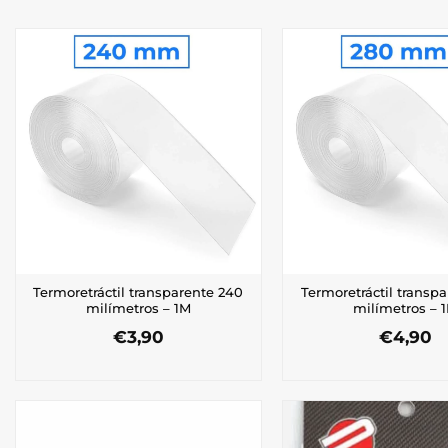
Termoretráctil transparente 240
Termoretráctil transp
milímetros – 1M
milímetros – 
€
3,90
€
4,90