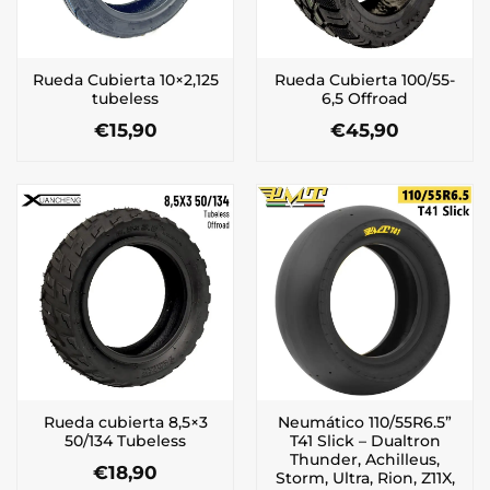
Rueda Cubierta 10×2,125
Rueda Cubierta 100/55-
tubeless
6,5 Offroad
€
15,90
€
45,90
Rueda cubierta 8,5×3
Neumático 110/55R6.5”
50/134 Tubeless
T41 Slick – Dualtron
Thunder, Achilleus,
€
18,90
Storm, Ultra, Rion, Z11X,