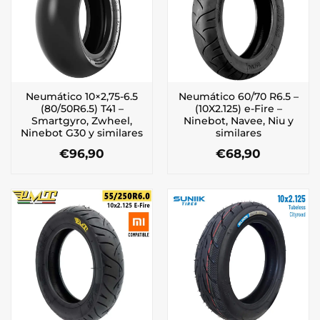
Neumático 10×2,75-6.5
Neumático 60/70 R6.5 –
(80/50R6.5) T41 –
(10X2.125) e-Fire –
Smartgyro, Zwheel,
Ninebot, Navee, Niu y
Ninebot G30 y similares
similares
€
96,90
€
68,90