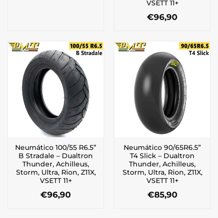
VSETT 11+
€
96,90
Neumático 100/55 R6.5”
Neumático 90/65R6.5”
B Stradale – Dualtron
T4 Slick – Dualtron
Thunder, Achilleus,
Thunder, Achilleus,
Storm, Ultra, Rion, Z11X,
Storm, Ultra, Rion, Z11X,
VSETT 11+
VSETT 11+
€
96,90
€
85,90