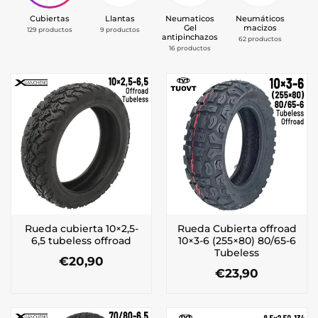
Cubiertas
Llantas
Neumaticos
Neumáticos
V
Gel
macizos
ex
129 productos
9 productos
antipinchazos
62 productos
8 
16 productos
Rueda cubierta 10×2,5-
Rueda Cubierta offroad
6,5 tubeless offroad
10×3-6 (255×80) 80/65-6
Tubeless
€
20,90
€
23,90