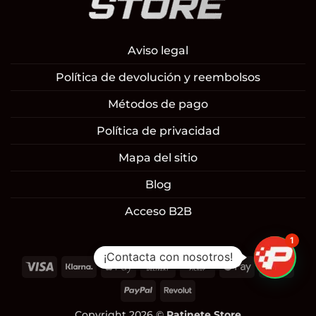
Aviso legal
Política de devolución y reembolsos
Métodos de pago
Política de privacidad
Mapa del sitio
Blog
Acceso B2B
1
¡Contacta con nosotros!
Visa
Klarna
Apple
Cash
Cash
Google
Mast
Pay
On
on
Pay
PayPal
Revolut
Delivery
Pickup
Copyright 2026 ©
Patinete Store