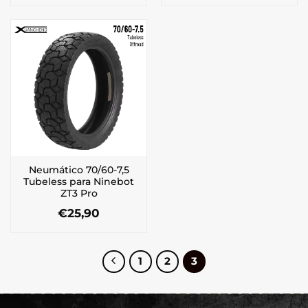
Neumático 70/60-7,5
Tubeless para Ninebot
ZT3 Pro
€
25,90
1
2
3