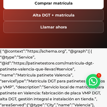
Comprar matrícula
Alta DGT + matrícula
Llamar ahora
{ “@context”:”https://schema.org”, “@graph”:[ {
“@type”:”Service”,
“@id”:”https://patinetestore.com/matricula-dgt-
patinete-valencia-que-llevar/#service”,
“name”:”Matrícula patinete Valencia”,
1
“serviceType”:”Matrícula DGT para patinetes eléctricos
y VMP”, “description”:”Servicio local de matrícula para
patinete en Valencia: fabricación de placa VMP DGT,
alta DGT, gestión integral e instalación en tienda.”,
“areaServed”:{“@type”:”City”,”name”:”Valencia”},