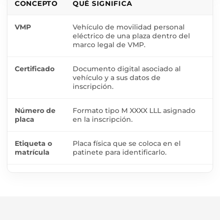
CONCEPTO
QUÉ SIGNIFICA
P
VMP
Vehículo de movilidad personal
N
eléctrico de una plaza dentro del
m
marco legal de VMP.
p
Certificado
Documento digital asociado al
Si
vehículo y a sus datos de
c
inscripción.
Número de
Formato tipo M XXXX LLL asignado
E
placa
en la inscripción.
c
Etiqueta o
Placa física que se coloca en el
D
matrícula
patinete para identificarlo.
fi