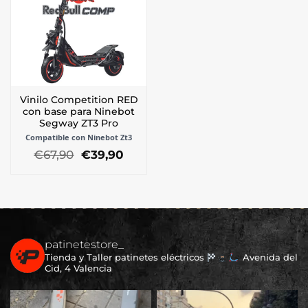
Vinilo Competition RED
con base para Ninebot
Segway ZT3 Pro
Compatible con Ninebot Zt3
El
El
€
67,90
€
39,90
precio
precio
original
actual
era:
es:
€67,90.
€39,90.
patinetestore_
Tienda y Taller patinetes eléctricos
Avenida del
Cid, 4 Valencia