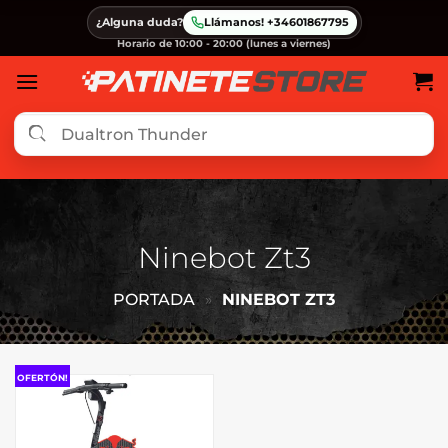
Saltar
¿Alguna duda?
Llámanos! +34601867795
al
Horario de 10:00 - 20:00 (lunes a viernes)
contenido
Ninebot Zt3
PORTADA
»
NINEBOT ZT3
OFERTÓN!