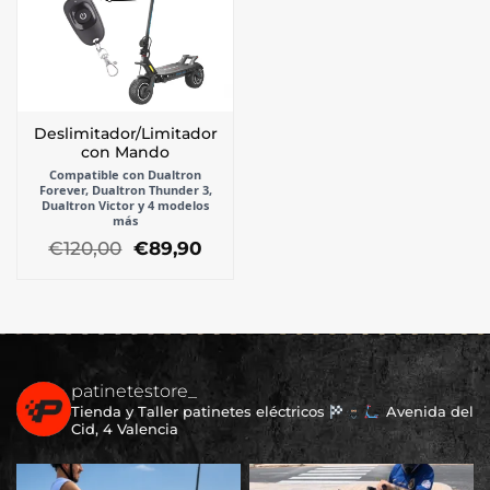
Deslimitador/Limitador
con Mando
Compatible con Dualtron
Forever, Dualtron Thunder 3,
Dualtron Victor y 4 modelos
más
El
El
€
120,00
€
89,90
precio
precio
original
actual
era:
es:
€120,00.
€89,90.
patinetestore_
Tienda y Taller patinetes eléctricos
Avenida del
Cid, 4 Valencia