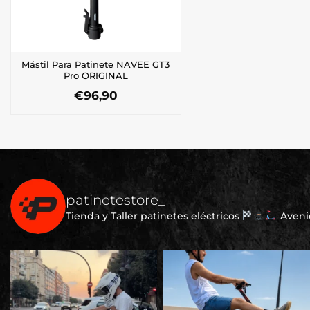
Mástil Para Patinete NAVEE GT3
Pro ORIGINAL
€
96,90
patinetestore_
Tienda y Taller patinetes eléctricos
Avenid