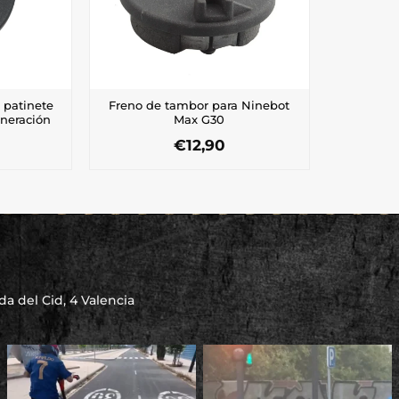
 patinete
Freno de tambor para Ninebot
eneración
Max G30
€
12,90
a del Cid, 4 Valencia