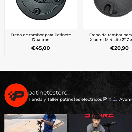
Freno de tambor para Patinete
Freno de tambor para
Dualtron
Xiaomi MI4 Lite 2º G
€
45,00
€
20,90
patinetestore_
Tienda y Taller patinetes eléctricos
Avenid