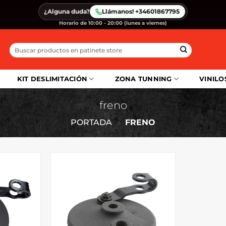
¿Alguna duda?
Llámanos! +34601867795
Horario de 10:00 - 20:00 (lunes a viernes)
Buscar
por:
KIT DESLIMITACIÓN
ZONA TUNNING
VINILO
freno
PORTADA
»
FRENO