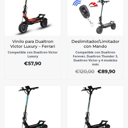
Vinilo para Dualtron
Deslimitador/Limitador
Victor Luxury – Ferrari
con Mando
Compatible con Dualtron Victor
Compatible con Dualtron
Luxury
Forever, Dualtron Thunder 3,
Dualtron Victor y 4 modelos
€
57,90
más
El
El
€
120,00
€
89,90
precio
prec
original
actua
era:
es:
€120,00.
€89,